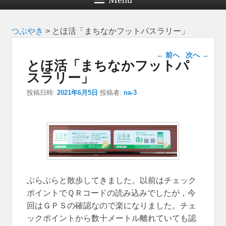
つぶやき
>
とほ活「まちなかフットパスラリー」
投稿ナビゲー
←
前へ
次へ
→
とほ活「まちなかフットパ
ション
スラリー」
投稿日時:
2021年6月5日
投稿者:
na-3
ぶらぶらと散歩してきました。以前はチェック
ポイントでＱＲコードの読み込みでしたが，今
回はＧＰＳの確認なので楽になりました。チェ
ックポイントから数十メートル離れていても認