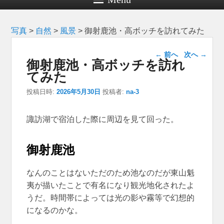
写真
>
自然
>
風景
>
御射鹿池・高ボッチを訪れてみた
投稿ナビゲー
←
前へ
次へ
→
御射鹿池・高ボッチを訪れ
ション
てみた
投稿日時:
2026年5月30日
投稿者:
na-3
諏訪湖で宿泊した際に周辺を見て回った。
御射鹿池
なんのことはないただのため池なのだが東山魁
夷が描いたことで有名になり観光地化されたよ
うだ。時間帯によっては光の影や霧等で幻想的
になるのかな。