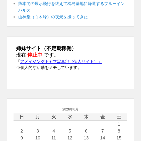
熊本での展示飛行を終えて松島基地に帰還するブルーイン
パルス
山神堂（白木峰）の夜景を撮ってきた
2026年8月
日
月
火
水
木
金
土
1
2
3
4
5
6
7
8
9
10
11
12
13
14
15