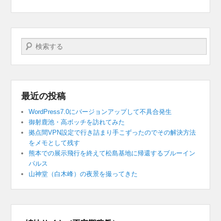
検索する
最近の投稿
WordPress7.0にバージョンアップして不具合発生
御射鹿池・高ボッチを訪れてみた
拠点間VPN設定で行き詰まり手こずったのでその解決方法
をメモとして残す
熊本での展示飛行を終えて松島基地に帰還するブルーイン
パルス
山神堂（白木峰）の夜景を撮ってきた