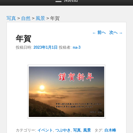
写真
>
自然
>
風景
>
年賀
投稿ナビゲー
←
前へ
次へ
→
年賀
ション
投稿日時:
2023年1月1日
投稿者:
na-3
カテゴリー:
イベント
,
つぶやき
,
写真
,
風景
タグ:
白木峰