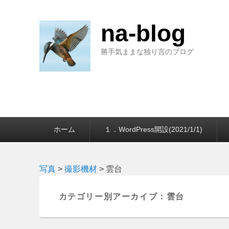
na-blog
勝手気ままな独り言のブログ
第
ホーム
１．WordPress開設(2021/1/1)
1
メ
ニ
ュ
写真
>
撮影機材
>
雲台
ー
カテゴリー別アーカイブ：
雲台