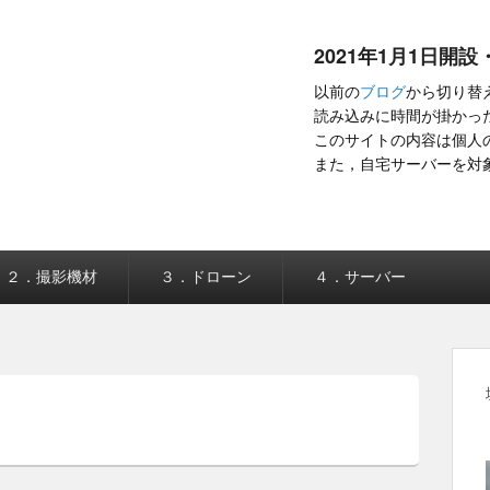
2021年1月1日開設
以前の
ブログ
から切り替
読み込みに時間が掛かった
このサイトの内容は個人
また，自宅サーバーを対
２．撮影機材
３．ドローン
４．サーバー