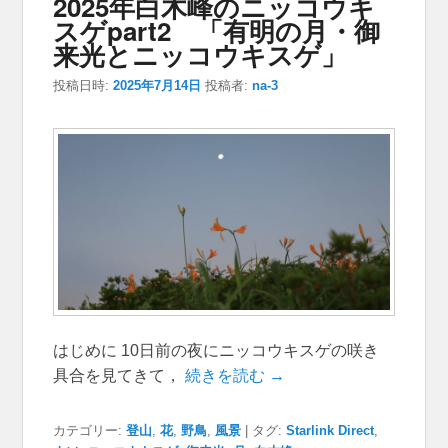
2025年白木峰のニッコウキ
スゲpart2 「有明の月・御
来光とニッコウキスゲ」
投稿日時:
2025年7月14日
投稿者:
na-3
はじめに 10日前の夜にニッコウキスゲの咲き
具合を見てきて，
続きを読む →
カテゴリー:
登山
,
花
,
野鳥
,
風景
|
タグ:
Starlink Direct
,