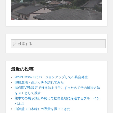
検索する
最近の投稿
WordPress7.0にバージョンアップして不具合発生
御射鹿池・高ボッチを訪れてみた
拠点間VPN設定で行き詰まり手こずったのでその解決方法
をメモとして残す
熊本での展示飛行を終えて松島基地に帰還するブルーイン
パルス
山神堂（白木峰）の夜景を撮ってきた