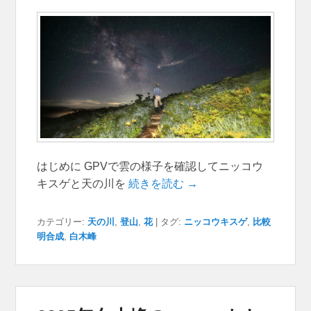
はじめに GPVで雲の様子を確認してニッコウ
キスゲと天の川を
続きを読む →
カテゴリー:
天の川
,
登山
,
花
|
タグ:
ニッコウキスゲ
,
比較
明合成
,
白木峰