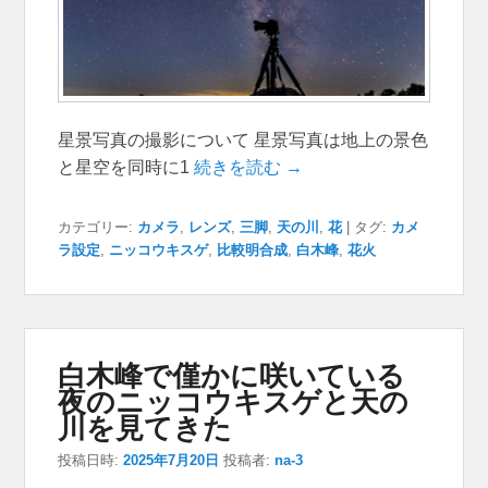
星景写真の撮影について 星景写真は地上の景色
と星空を同時に1
続きを読む →
カテゴリー:
カメラ
,
レンズ
,
三脚
,
天の川
,
花
|
タグ:
カメ
ラ設定
,
ニッコウキスゲ
,
比較明合成
,
白木峰
,
花火
白木峰で僅かに咲いている
夜のニッコウキスゲと天の
川を見てきた
投稿日時:
2025年7月20日
投稿者:
na-3