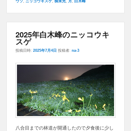
ウソ
,
ニッコウキスゲ
,
御来光
,
月
,
白木峰
2025年白木峰のニッコウキ
スゲ
投稿日時:
2025年7月4日
投稿者:
na-3
八合目までの林道が開通したので夕食後に少し