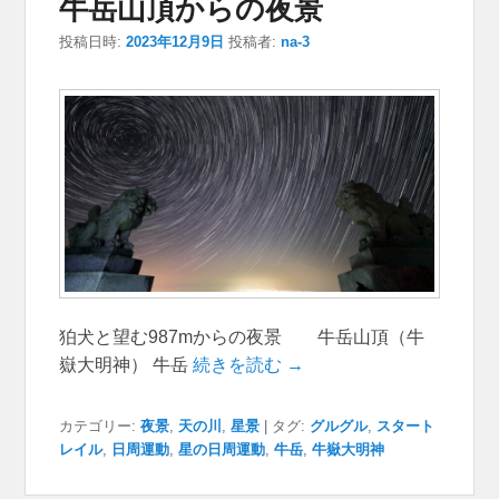
牛岳山頂からの夜景
投稿日時:
2023年12月9日
投稿者:
na-3
狛犬と望む987mからの夜景 牛岳山頂（牛
嶽大明神） 牛岳
続きを読む →
カテゴリー:
夜景
,
天の川
,
星景
|
タグ:
グルグル
,
スタート
レイル
,
日周運動
,
星の日周運動
,
牛岳
,
牛嶽大明神