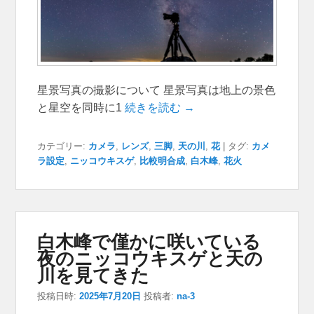
星景写真の撮影について 星景写真は地上の景色
と星空を同時に1
続きを読む →
カテゴリー:
カメラ
,
レンズ
,
三脚
,
天の川
,
花
|
タグ:
カメ
ラ設定
,
ニッコウキスゲ
,
比較明合成
,
白木峰
,
花火
白木峰で僅かに咲いている
夜のニッコウキスゲと天の
川を見てきた
投稿日時:
2025年7月20日
投稿者:
na-3