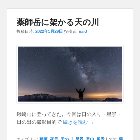
薬師岳に架かる天の川
投稿日時:
2022年5月29日
投稿者:
na-3
鍬崎山に登ってきた。今回は日の入り・星景・
日の出の撮影目的で
続きを読む →
カテゴリー:
動画
,
夜景
,
天の川
,
星景
,
登山
,
風景
|
タグ:
薬