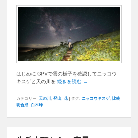
はじめに GPVで雲の様子を確認してニッコウ
キスゲと天の川を
続きを読む →
カテゴリー:
天の川
,
登山
,
花
|
タグ:
ニッコウキスゲ
,
比較
明合成
,
白木峰