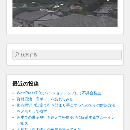
検索する
最近の投稿
WordPress7.0にバージョンアップして不具合発生
御射鹿池・高ボッチを訪れてみた
拠点間VPN設定で行き詰まり手こずったのでその解決方法
をメモとして残す
熊本での展示飛行を終えて松島基地に帰還するブルーイン
パルス
山神堂（白木峰）の夜景を撮ってきた