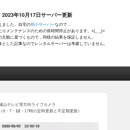
・2023年10月17日サーバー更新
えました。自宅の
弱小サーバー
なので，
りメンテナンスのための長時間停止があります。<(_ _)>
の主観に基づくもので，同様の結果を保証しません。
象とした記事なのでレンタルサーバーは考慮していません。
城山テレビ塔方向ライブカメラ
（0・7・
12
・17時の定時更新と不定期更新）