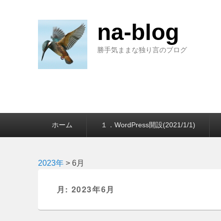
na-blog
勝手気ままな独り言のブログ
第
ホーム
１．WordPress開設(2021/1/1)
1
メ
ニ
ュ
2023年
>
6月
ー
月:
2023年6月