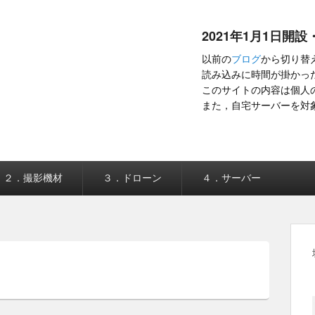
2021年1月1日開設
以前の
ブログ
から切り替
読み込みに時間が掛かった
このサイトの内容は個人
また，自宅サーバーを対
２．撮影機材
３．ドローン
４．サーバー