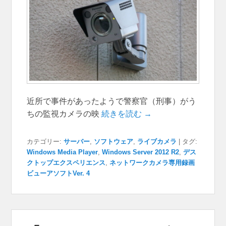
近所で事件があったようで警察官（刑事）がう
ちの監視カメラの映
続きを読む →
カテゴリー:
サーバー
,
ソフトウェア
,
ライブカメラ
|
タグ:
Windows Media Player
,
Windows Server 2012 R2
,
デス
クトップエクスペリエンス
,
ネットワークカメラ専用録画
ビューアソフトVer. 4