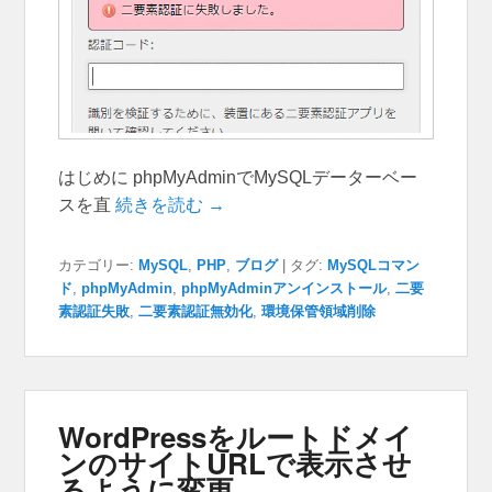
はじめに phpMyAdminでMySQLデーターベー
スを直
続きを読む →
カテゴリー:
MySQL
,
PHP
,
ブログ
|
タグ:
MySQLコマン
ド
,
phpMyAdmin
,
phpMyAdminアンインストール
,
二要
素認証失敗
,
二要素認証無効化
,
環境保管領域削除
WordPressをルートドメイ
ンのサイトURLで表示させ
るように変更