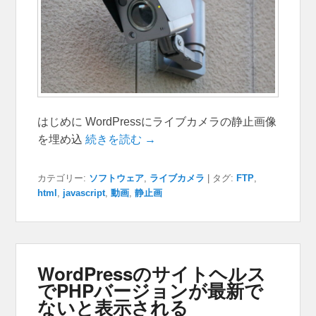
はじめに WordPressにライブカメラの静止画像
を埋め込
続きを読む →
カテゴリー:
ソフトウェア
,
ライブカメラ
|
タグ:
FTP
,
html
,
javascript
,
動画
,
静止画
WordPressのサイトヘルス
でPHPバージョンが最新で
ないと表示される