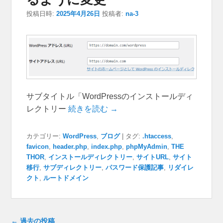
投稿日時:
2025年4月26日
投稿者:
na-3
サブタイトル「WordPressのインストールディ
レクトリー
続きを読む →
カテゴリー:
WordPress
,
ブログ
|
タグ:
.htaccess
,
favicon
,
header.php
,
index.php
,
phpMyAdmin
,
THE
THOR
,
インストールディレクトリー
,
サイトURL
,
サイト
移行
,
サブディレクトリー
,
パスワード保護記事
,
リダイレ
クト
,
ルートドメイン
投稿ナビゲーション
←
過去の投稿