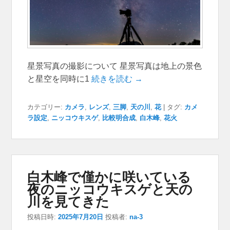
星景写真の撮影について 星景写真は地上の景色
と星空を同時に1
続きを読む →
カテゴリー:
カメラ
,
レンズ
,
三脚
,
天の川
,
花
|
タグ:
カメ
ラ設定
,
ニッコウキスゲ
,
比較明合成
,
白木峰
,
花火
白木峰で僅かに咲いている
夜のニッコウキスゲと天の
川を見てきた
投稿日時:
2025年7月20日
投稿者:
na-3