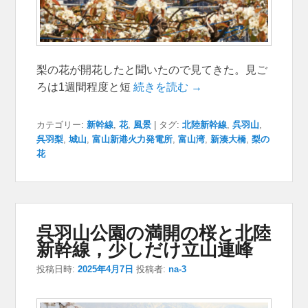
梨の花が開花したと聞いたので見てきた。見ご
ろは1週間程度と短
続きを読む →
カテゴリー:
新幹線
,
花
,
風景
|
タグ:
北陸新幹線
,
呉羽山
,
呉羽梨
,
城山
,
富山新港火力発電所
,
富山湾
,
新湊大橋
,
梨の
花
呉羽山公園の満開の桜と北陸
新幹線，少しだけ立山連峰
投稿日時:
2025年4月7日
投稿者:
na-3