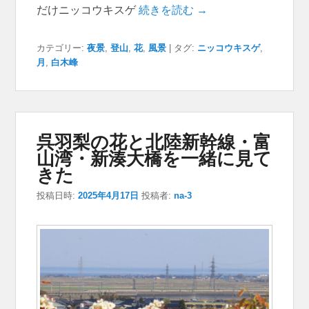
だけニッコウキスゲ
続きを読む →
カテゴリー:
夜景
,
登山
,
花
,
風景
|
タグ:
ニッコウキスゲ
,
月
,
白木峰
呉羽梨の花と北陸新幹線・富
山湾・新湊大橋を一緒に見て
きた
投稿日時:
2025年4月17日
投稿者:
na-3