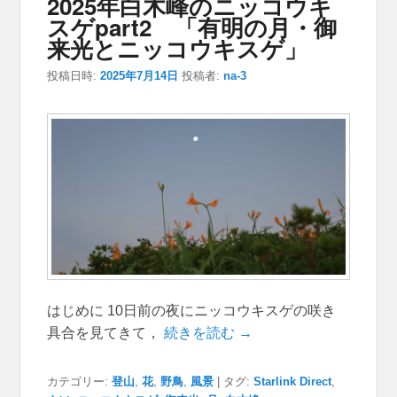
2025年白木峰のニッコウキ
スゲpart2 「有明の月・御
来光とニッコウキスゲ」
投稿日時:
2025年7月14日
投稿者:
na-3
はじめに 10日前の夜にニッコウキスゲの咲き
具合を見てきて，
続きを読む →
カテゴリー:
登山
,
花
,
野鳥
,
風景
|
タグ:
Starlink Direct
,