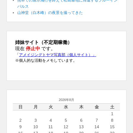
熊本での展示飛行を終えて松島基地に帰還するブルーイン
パルス
山神堂（白木峰）の夜景を撮ってきた
2026年8月
日
月
火
水
木
金
土
1
2
3
4
5
6
7
8
9
10
11
12
13
14
15