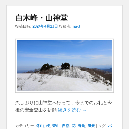
白木峰・山神堂
投稿日時:
2024年4月13日
投稿者:
na-3
久しぶりに山神堂へ行って，今までのお礼と今
後の安全登山を祈願
続きを読む →
カテゴリー:
冬山
,
桜
,
登山
,
自然
,
花
,
野鳥
,
風景
|
タグ:
パ