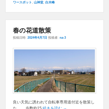
ワースポット
,
山神堂
,
白木峰
春の花道散策
投稿日時:
2024年4月7日
投稿者:
na-3
良い天気に誘われて自転車専用道付近を散策し
た。 歩数約15
続きを読む →