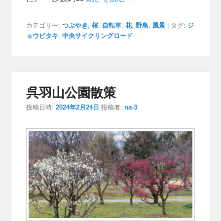
カテゴリー:
つぶやき
,
桜
,
自転車
,
花
,
野鳥
,
風景
|
タグ:
ジ
ョウビタキ
,
中央サイクリングロード
呉羽山公園散策
投稿日時:
2024年2月24日
投稿者:
na-3