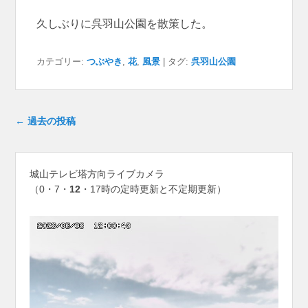
久しぶりに呉羽山公園を散策した。
カテゴリー:
つぶやき
,
花
,
風景
|
タグ:
呉羽山公園
投稿ナビゲーション
←
過去の投稿
城山テレビ塔方向ライブカメラ
（0・7・
12
・17時の定時更新と不定期更新）