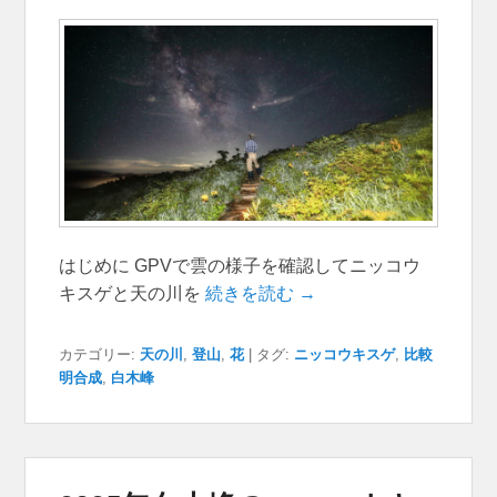
はじめに GPVで雲の様子を確認してニッコウ
キスゲと天の川を
続きを読む →
カテゴリー:
天の川
,
登山
,
花
|
タグ:
ニッコウキスゲ
,
比較
明合成
,
白木峰