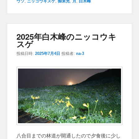
ウソ
,
ニッコウキスゲ
,
御来光
,
月
,
白木峰
2025年白木峰のニッコウキ
スゲ
投稿日時:
2025年7月4日
投稿者:
na-3
八合目までの林道が開通したので夕食後に少し