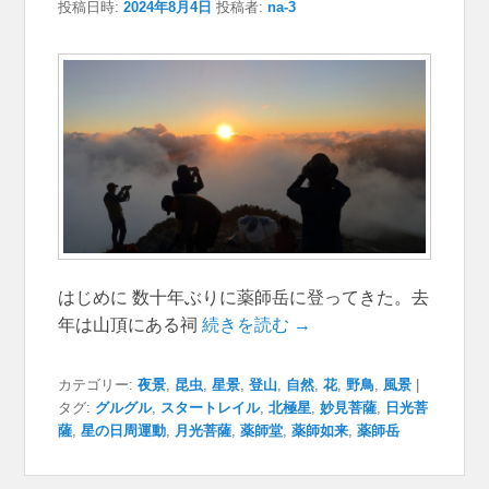
投稿日時:
2024年8月4日
投稿者:
na-3
はじめに 数十年ぶりに薬師岳に登ってきた。去
年は山頂にある祠
続きを読む →
カテゴリー:
夜景
,
昆虫
,
星景
,
登山
,
自然
,
花
,
野鳥
,
風景
|
タグ:
グルグル
,
スタートレイル
,
北極星
,
妙見菩薩
,
日光菩
薩
,
星の日周運動
,
月光菩薩
,
薬師堂
,
薬師如来
,
薬師岳