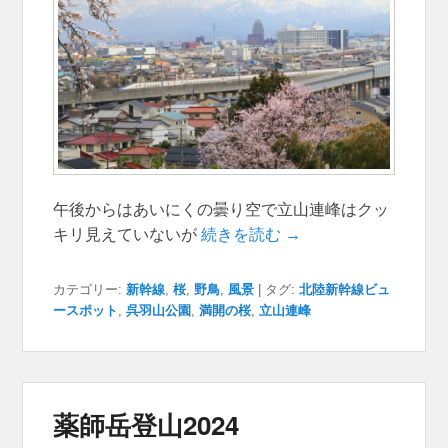
午後からはあいにくの曇り空で立山連峰はクッ
キリ見えていないが
続きを読む →
カテゴリー:
新幹線
,
桜
,
野鳥
,
風景
|
タグ:
北陸新幹線ビュ
ースポット
,
呉羽山公園
,
満開の桜
,
立山連峰
薬師岳登山2024