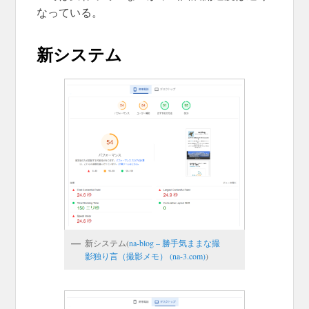
なっている。
新システム
新システム(
na-blog – 勝手気ままな撮
影独り言（撮影メモ） (na-3.com)
)