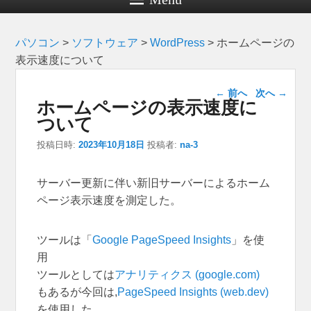
パソコン
>
ソフトウェア
>
WordPress
>
ホームページの
表示速度について
投稿ナビゲー
←
前へ
次へ
→
ホームページの表示速度に
ション
ついて
投稿日時:
2023年10月18日
投稿者:
na-3
サーバー更新に伴い新旧サーバーによるホーム
ページ表示速度を測定した。
ツールは「
Google PageSpeed Insights
」を使
用
ツールとしては
アナリティクス (google.com)
もあるが今回は,
PageSpeed Insights (web.dev)
を使用した。