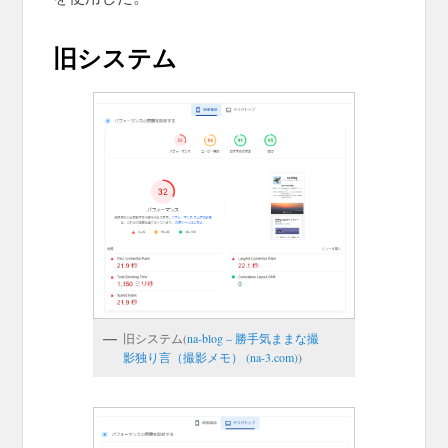
旧システム
旧システム(
na-blog – 勝手気ままな撮
影独り言（撮影メモ） (na-3.com)
)