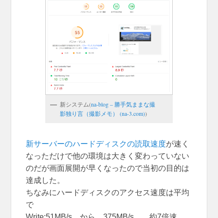
新システム(
na-blog – 勝手気ままな撮
影独り言（撮影メモ） (na-3.com)
)
新サーバーのハードディスクの読取速度
が速く
なっただけで他の環境は大きく変わっていない
のだが画面展開が早くなったので当初の目的は
達成した。
ちなみにハードディスクのアクセス速度は平均
で
Write:51MB/s から 375MB/s 約7倍速