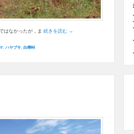
クではなかったが，ま
続きを読む →
マ
,
ハヤブサ
,
白樺峠