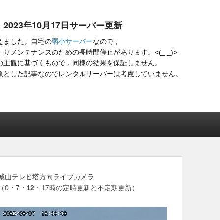
・2023年10月17日サーバー更新
えました。自宅の
弱小サーバー
なので，
りメンテナンスのための長時間停止があります。<(_ _)>
の主観に基づくもので，同様の結果を保証しません。
象とした記事なのでレンタルサーバーは考慮していません。
城山テレビ塔方向ライブカメラ
（0・7・
12
・17時の定時更新と不定期更新）