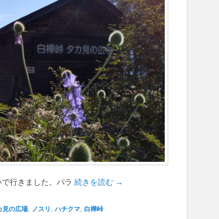
いで行きました。パラ
続きを読む →
カ見の広場
,
ノスリ
,
ハチクマ
,
白樺峠