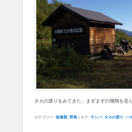
タカの渡りをみてきた。まずまずの飛翔を見
カテゴリー:
猛禽類
,
野鳥
|
タグ:
サシバ
,
タカの渡り
,
ハ