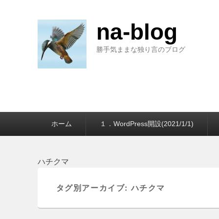
na-blog
勝手気ままな独り言のブログ
第
ホーム
１．WordPress開設(2021/1/1)
1
メ
ニ
ュ
ハチクマ
ー
タグ別アーカイブ:
ハチクマ