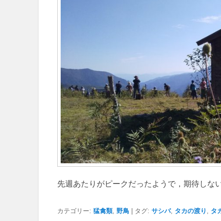
先週あたりがピークだったようで，期待しな
カテゴリー:
猛禽類
,
野鳥
|
タグ:
サシバ
,
タカの渡り
,
タ