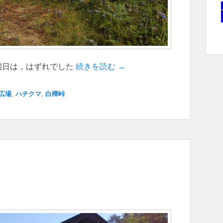
初日は，はずれでした
続きを読む →
広場
,
ハチクマ
,
白樺峠