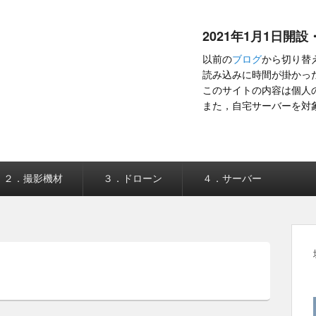
2021年1月1日開設
以前の
ブログ
から切り替
読み込みに時間が掛かった
このサイトの内容は個人
また，自宅サーバーを対
２．撮影機材
３．ドローン
４．サーバー