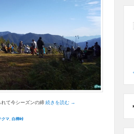
られて今シーズンの締
続きを読む →
チクマ
,
白樺峠