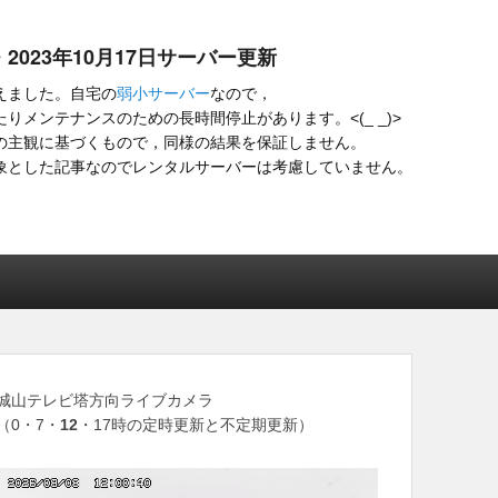
・2023年10月17日サーバー更新
えました。自宅の
弱小サーバー
なので，
りメンテナンスのための長時間停止があります。<(_ _)>
の主観に基づくもので，同様の結果を保証しません。
象とした記事なのでレンタルサーバーは考慮していません。
城山テレビ塔方向ライブカメラ
（0・7・
12
・17時の定時更新と不定期更新）