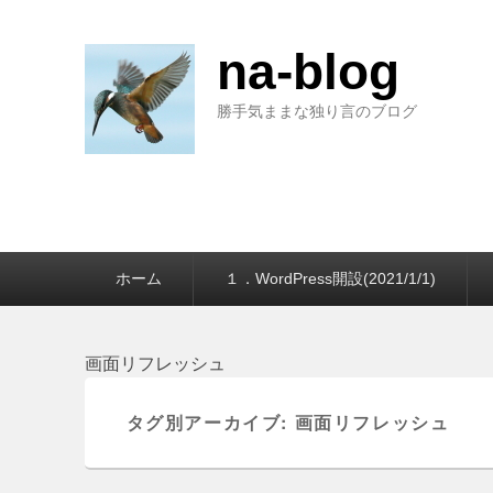
na-blog
勝手気ままな独り言のブログ
第
ホーム
１．WordPress開設(2021/1/1)
1
メ
ニ
ュ
画面リフレッシュ
ー
タグ別アーカイブ:
画面リフレッシュ