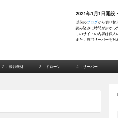
2021年1月1日開設
以前の
ブログ
から切り替
読み込みに時間が掛かった
このサイトの内容は個人
また，自宅サーバーを対
２．撮影機材
３．ドローン
４．サーバー