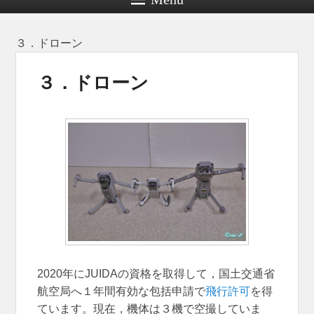
３．ドローン
３．ドローン
投稿日時:
2020年12月30日
投稿者:
na-3
2020年にJUIDAの資格を取得して，国土交通省
航空局へ１年間有効な包括申請で
飛行許可
を得
ています。現在，機体は３機で空撮していま