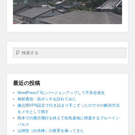
検索する
最近の投稿
WordPress7.0にバージョンアップして不具合発生
御射鹿池・高ボッチを訪れてみた
拠点間VPN設定で行き詰まり手こずったのでその解決方法
をメモとして残す
熊本での展示飛行を終えて松島基地に帰還するブルーイン
パルス
山神堂（白木峰）の夜景を撮ってきた