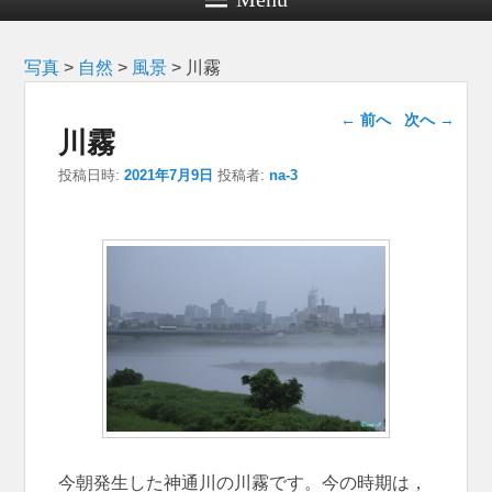
写真
>
自然
>
風景
>
川霧
投稿ナビゲー
←
前へ
次へ
→
川霧
ション
投稿日時:
2021年7月9日
投稿者:
na-3
今朝発生した神通川の川霧です。今の時期は，