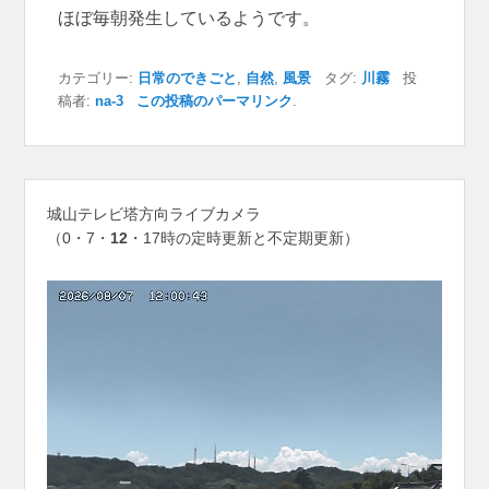
ほぼ毎朝発生しているようです。
カテゴリー:
日常のできごと
,
自然
,
風景
タグ:
川霧
投
稿者:
na-3
この投稿のパーマリンク
.
城山テレビ塔方向ライブカメラ
（0・7・
12
・17時の定時更新と不定期更新）