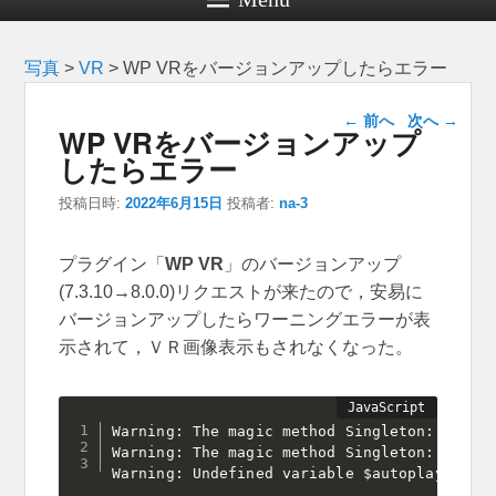
写真
>
VR
>
WP VRをバージョンアップしたらエラー
投稿ナビゲー
←
前へ
次へ
→
WP VRをバージョンアップ
ション
したらエラー
投稿日時:
2022年6月15日
投稿者:
na-3
プラグイン「
WP VR
」のバージョンアップ
(7.3.10→8.0.0)リクエストが来たので，安易に
バージョンアップしたらワーニングエラーが表
示されて，ＶＲ画像表示もされなくなった。
Warning
:
 The magic method Singleton
:
:
__sle
Warning
:
 The magic method Singleton
:
:
__wak
Warning
:
 Undefined variable $autoplay_bg_m