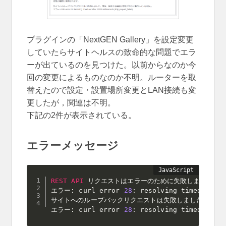
プラグインの「NextGEN Gallery」を設定変更
していたらサイトヘルスの致命的な問題でエラ
ーが出ているのを見つけた。以前からなのか今
回の変更によるものなのか不明。ルーターを取
替えたので設定・設置場所変更とLAN接続も変
更したが，関連は不明。
下記の2件が表示されている。
エラーメッセージ
REST
API
 リクエストはエラーのために失敗しました。

エラー
:
 curl error 
28
:
 resolving timed out 
サイトへのループバックリクエストは失敗しました。現在、
エラー
:
 curl error 
28
:
 resolving timed out 