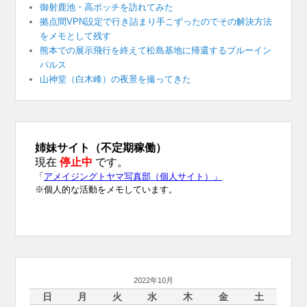
御射鹿池・高ボッチを訪れてみた
拠点間VPN設定で行き詰まり手こずったのでその解決方法
をメモとして残す
熊本での展示飛行を終えて松島基地に帰還するブルーイン
パルス
山神堂（白木峰）の夜景を撮ってきた
2022年10月
日
月
火
水
木
金
土