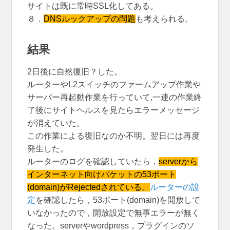
サイトは既に常時SSL化してある。
８．
DNSルックアップの問題
も考えられる。
結果
2日後に自然復旧？した。
ルーターやL2スイッチのファームアップ作業や
サーバー再起動作業を行っていて,一連の作業終
了後にサイトヘルスを見たらエラーメッセージ
が消えていた。
この作業による復旧なのか不明。翌日には再度
発生した。
ルーターのログを確認していたら，
serverから
インターネット向けパケットの53ポート
(domain)がRejectedされている。
ルーターの設
定
を確認したら，53ポート(domain)を開放して
いなかったので，開放設定で無事エラーが無く
なった。serverやwordpress，プラグインのソ