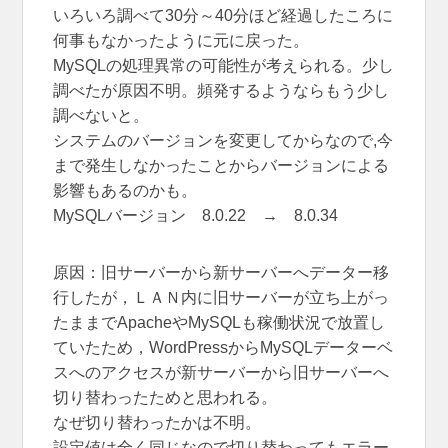
いろいろ調べて30分～40分ほど経過したころに
何事もなかったように元に戻った。
MySQLの処理異常の可能性が考えられる。少し
調べたが原因不明。頻発するようならもう少し
調べないと。
システムのバージョンを変更してからなので,今
まで発生しなかったことからバージョンによる
影響もあるのかも。
MySQLバージョン 8.0.22 → 8.0.34
原因：旧サーバーから新サーバーへデーター移
行したが，ＬＡＮ内に旧サーバーが立ち上がっ
たままでApacheやMySQLも稼働状況で放置し
ていたため，WordPressからMySQLデーターベ
スへのアクセスが新サーバーから旧サーバーへ
切り替わったためと思われる。
なぜ切り替わったかは不明。
設定値は全く同じなので切り替わってもエラー