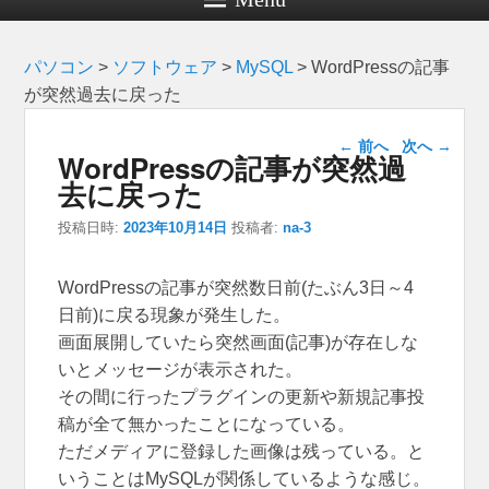
パソコン
>
ソフトウェア
>
MySQL
>
WordPressの記事
が突然過去に戻った
投稿ナビゲー
←
前へ
次へ
→
WordPressの記事が突然過
ション
去に戻った
投稿日時:
2023年10月14日
投稿者:
na-3
WordPressの記事が突然数日前(たぶん3日～4
日前)に戻る現象が発生した。
画面展開していたら突然画面(記事)が存在しな
いとメッセージが表示された。
その間に行ったプラグインの更新や新規記事投
稿が全て無かったことになっている。
ただメディアに登録した画像は残っている。と
いうことはMySQLが関係しているような感じ。