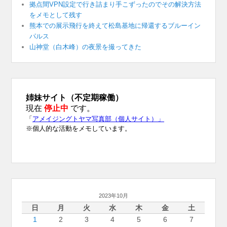
拠点間VPN設定で行き詰まり手こずったのでその解決方法
をメモとして残す
熊本での展示飛行を終えて松島基地に帰還するブルーイン
パルス
山神堂（白木峰）の夜景を撮ってきた
2023年10月
日
月
火
水
木
金
土
1
2
3
4
5
6
7