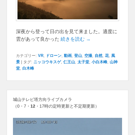
深夜から登って日の出を見て来ました。適度に
雲があって良かった
続きを読む →
カテゴリー:
VR
,
ドローン
,
動画
,
登山
,
空撮
,
自然
,
花
,
風
景
|
タグ:
ニッコウキスゲ
,
仁王山
,
太子堂
,
小白木峰
,
山神
堂
,
白木峰
城山テレビ塔方向ライブカメラ
（0・7・
12
・17時の定時更新と不定期更新）