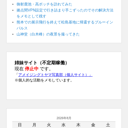
御射鹿池・高ボッチを訪れてみた
拠点間VPN設定で行き詰まり手こずったのでその解決方法
をメモとして残す
熊本での展示飛行を終えて松島基地に帰還するブルーイン
パルス
山神堂（白木峰）の夜景を撮ってきた
2026年8月
日
月
火
水
木
金
土