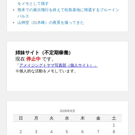
をメモとして残す
熊本での展示飛行を終えて松島基地に帰還するブルーイン
パルス
山神堂（白木峰）の夜景を撮ってきた
2026年8月
日
月
火
水
木
金
土
1
2
3
4
5
6
7
8