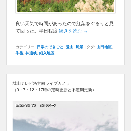
良い天気で時間があったので紅葉をぐるりと見
て回った。半日程度
続きを読む →
カテゴリー:
日常のできごと
,
登山
,
風景
|
タグ:
山田地区
,
牛岳
,
神通峡
,
細入地区
城山テレビ塔方向ライブカメラ
（0・7・
12
・17時の定時更新と不定期更新）