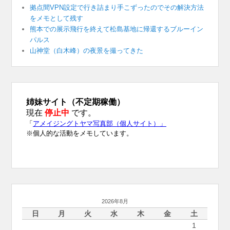
拠点間VPN設定で行き詰まり手こずったのでその解決方法
をメモとして残す
熊本での展示飛行を終えて松島基地に帰還するブルーイン
パルス
山神堂（白木峰）の夜景を撮ってきた
2026年8月
日
月
火
水
木
金
土
1