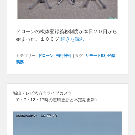
ドローンの機体登録義務制度が本日２０日から
始まった。１００グ
続きを読む →
カテゴリー:
ドローン
,
飛行許可
|
タグ:
リモートID
,
登録
義務
城山テレビ塔方向ライブカメラ
（0・7・
12
・17時の定時更新と不定期更新）