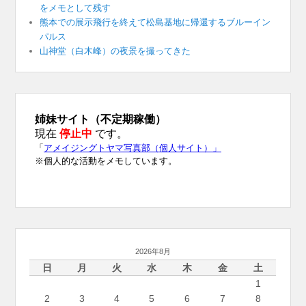
をメモとして残す
熊本での展示飛行を終えて松島基地に帰還するブルーイン
パルス
山神堂（白木峰）の夜景を撮ってきた
2026年8月
日
月
火
水
木
金
土
1
2
3
4
5
6
7
8