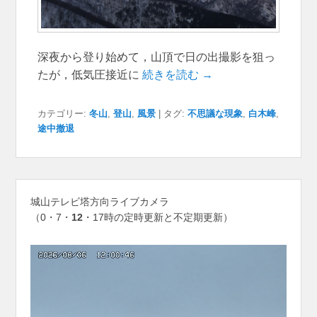
深夜から登り始めて，山頂で日の出撮影を狙っ
たが，低気圧接近に
続きを読む →
カテゴリー:
冬山
,
登山
,
風景
|
タグ:
不思議な現象
,
白木峰
,
途中撤退
城山テレビ塔方向ライブカメラ
（0・7・
12
・17時の定時更新と不定期更新）