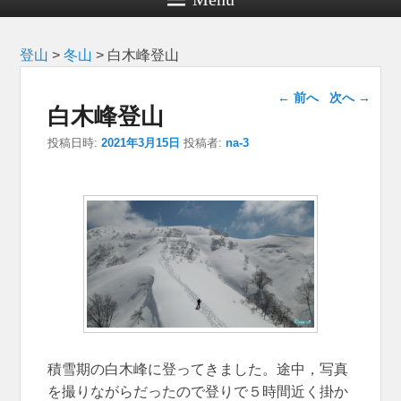
登山
>
冬山
>
白木峰登山
投稿ナビゲー
←
前へ
次へ
→
白木峰登山
ション
投稿日時:
2021年3月15日
投稿者:
na-3
積雪期の白木峰に登ってきました。途中，写真
を撮りながらだったので登りで５時間近く掛か