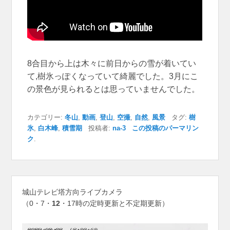
8合目から上は木々に前日からの雪が着いてい
て,樹氷っぽくなっていて綺麗でした。3月にこ
の景色が見られるとは思っていませんでした。
カテゴリー:
冬山
,
動画
,
登山
,
空撮
,
自然
,
風景
タグ:
樹
氷
,
白木峰
,
積雪期
投稿者:
na-3
この投稿のパーマリン
ク
.
城山テレビ塔方向ライブカメラ
（0・7・
12
・17時の定時更新と不定期更新）