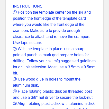
INSTRUCTIONS
① Position the template center on the ski and
position the front edge of the template card
where you would like the front edge of the
crampon. Make sure to provide enough
clearance to attach and remove the crampon.
Use tape secure.
② With the template in place. use a sharp
pointed punch to mark qnd prepare holes for
drilling. Follow your ski mfg suggested guidlines
for drill bit selection. Most use a 3.5mm × 9.5mm
bit.
③ Use wood glue in holes to mount the
aluminum disk.
④ Place rotating plastic disk on threaded post
and use a 3/8″ nut driver to secure the lock-nut.
⑤ Align rotating plastic disk with aluminum disk