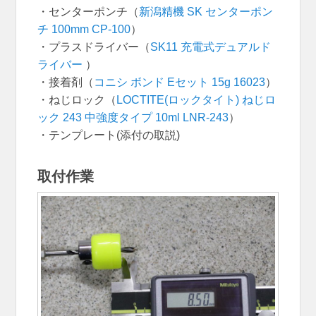
・センターポンチ（
新潟精機 SK センターポン
チ 100mm CP-100
）
・プラスドライバー（
SK11 充電式デュアルド
ライバー
）
・接着剤（
コニシ ボンド Eセット 15g 16023
）
・ねじロック（
LOCTITE(ロックタイト) ねじロ
ック 243 中強度タイプ 10ml LNR-243
）
・テンプレート(添付の取説)
取付作業