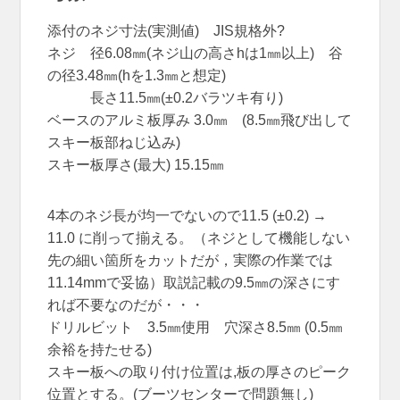
添付のネジ寸法(実測値) JIS規格外?
ネジ 径6.08㎜(ネジ山の高さhは1㎜以上) 谷
の径3.48㎜(hを1.3㎜と想定)
長さ11.5㎜(±0.2バラツキ有り)
ベースのアルミ板厚み 3.0㎜ (8.5㎜飛び出して
スキー板部ねじ込み)
スキー板厚さ(最大) 15.15㎜
4本のネジ長が均一でないので11.5 (±0.2) →
11.0 に削って揃える。（ネジとして機能しない
先の細い箇所をカットだが，実際の作業では
11.14mmで妥協）取説記載の9.5㎜の深さにす
れば不要なのだが・・・
ドリルビット 3.5㎜使用 穴深さ8.5㎜ (0.5㎜
余裕を持たせる)
スキー板への取り付け位置は,板の厚さのピーク
位置とする。(ブーツセンターで問題無し)