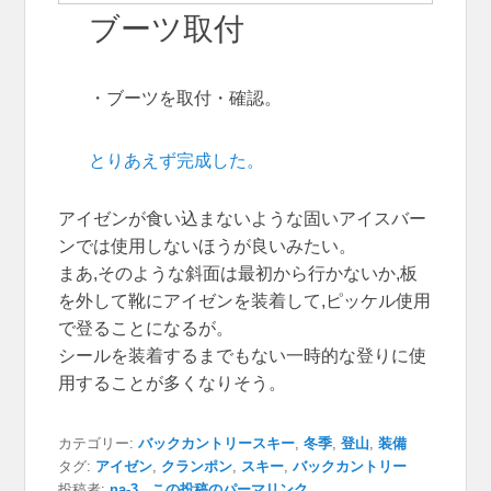
ブーツ取付
・ブーツを取付・確認。
とりあえず完成した。
アイゼンが食い込まないような固いアイスバー
ンでは使用しないほうが良いみたい。
まあ,そのような斜面は最初から行かないか,板
を外して靴にアイゼンを装着して,ピッケル使用
で登ることになるが。
シールを装着するまでもない一時的な登りに使
用することが多くなりそう。
カテゴリー:
バックカントリースキー
,
冬季
,
登山
,
装備
タグ:
アイゼン
,
クランポン
,
スキー
,
バックカントリー
投稿者:
na-3
この投稿のパーマリンク
.