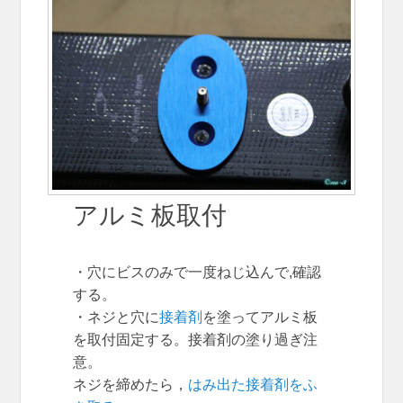
アルミ板取付
・穴にビスのみで一度ねじ込んで,確認
する。
・ネジと穴に
接着剤
を塗ってアルミ板
を取付固定する。接着剤の塗り過ぎ注
意。
ネジを締めたら，
はみ出た接着剤をふ