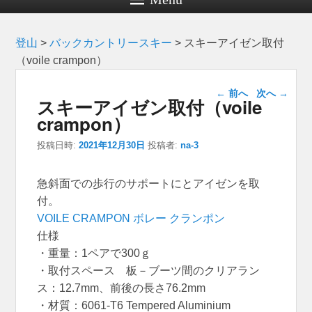
登山
>
バックカントリースキー
>
スキーアイゼン取付
（voile crampon）
投稿ナビゲー
←
前へ
次へ
→
スキーアイゼン取付（voile
ション
crampon）
投稿日時:
2021年12月30日
投稿者:
na-3
急斜面での歩行のサポートにとアイゼンを取
付。
VOILE CRAMPON ボレー クランポン
仕様
・重量：1ペアで300ｇ
・取付スペース 板－ブーツ間のクリアラン
ス：12.7mm、前後の長さ76.2mm
・材質：6061-T6 Tempered Aluminium