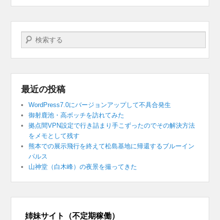
検索する
最近の投稿
WordPress7.0にバージョンアップして不具合発生
御射鹿池・高ボッチを訪れてみた
拠点間VPN設定で行き詰まり手こずったのでその解決方法
をメモとして残す
熊本での展示飛行を終えて松島基地に帰還するブルーイン
パルス
山神堂（白木峰）の夜景を撮ってきた