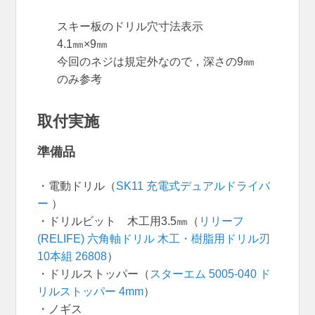
スキー板のドリル穴寸法表示
4.1㎜×9㎜
今回のネジは規定外なので，深さの9㎜
のみ参考
取付実施
準備品
・電動ドリル（
SK11 充電式デュアルドライバ
ー
）
・ドリルビット 木工用3.5㎜（
リリーフ
(RELIFE) 六角軸ドリル 木工・樹脂用ドリル刃
10本組 26808
）
・ドリルストッパー（
スターエム 5005-040 ド
リルストッパー 4mm
）
・ノギス