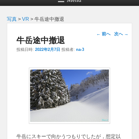
写真
>
VR
>
牛岳途中撤退
投稿ナビゲー
←
前へ
次へ
→
牛岳途中撤退
ション
投稿日時:
2022年2月7日
投稿者:
na-3
牛岳にスキーで向かうつもりでしたが，想定以