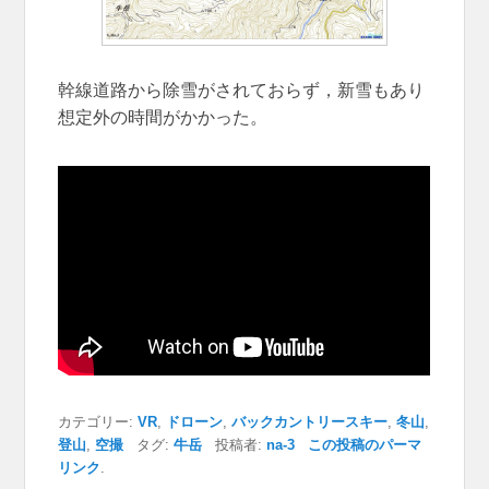
幹線道路から除雪がされておらず，新雪もあり
想定外の時間がかかった。
カテゴリー:
VR
,
ドローン
,
バックカントリースキー
,
冬山
,
登山
,
空撮
タグ:
牛岳
投稿者:
na-3
この投稿のパーマ
リンク
.